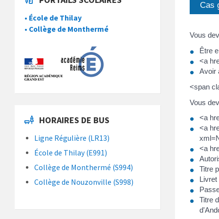
Cas 
• École de Thilay
• Collège de Monthermé
Vous deve
Être 
<a hr
Avoir
<span cl
Vous deve
<a hre
HORAIRES DE BUS
<a hre
Ligne Régulière (LR13)
xml=N
<a hr
École de Thilay (E991)
Autori
Collège de Monthermé (S994)
Titre 
Livret
Collège de Nouzonville (S998)
Passe
Titre 
d'And