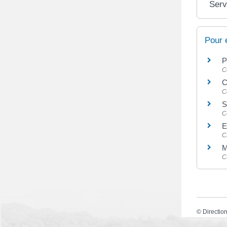
Serv
Pour 
P
C
C
C
S
C
E
C
M
C
©
Direction