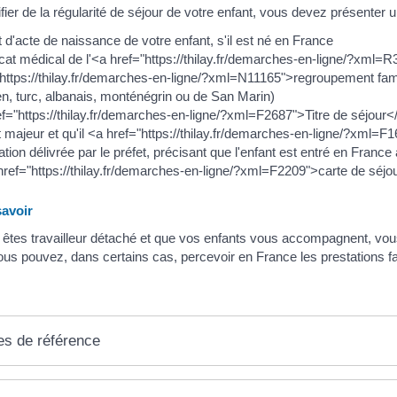
ifier de la régularité de séjour de votre enfant, vous devez présenter 
t d'acte de naissance de votre enfant, s'il est né en France
icat médical de l'<a href="https://thilay.fr/demarches-en-ligne/?xml=R
https://thilay.fr/demarches-en-ligne/?xml=N11165">regroupement famili
en, turc, albanais, monténégrin ou de San Marin)
f="https://thilay.fr/demarches-en-ligne/?xml=F2687">Titre de séjour</a> 
st majeur et qu'il <a href="https://thilay.fr/demarches-en-ligne/?xml=
ation délivrée par le préfet, précisant que l'enfant est entré en Fra
href="https://thilay.fr/demarches-en-ligne/?xml=F2209">carte de séjour
avoir
 êtes travailleur détaché et que vos enfants vous accompagnent, vous 
us pouvez, dans certains cas, percevoir en France les prestations fam
es de référence