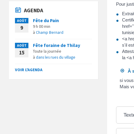
Pour just
AGENDA
Extrai
Certif
Fête du Pain
AOÛT
9 h 00 min
href="
9
à
Champ Bernard
tunisi
<a hre
Fête foraine de Thilay
s'il e
AOÛT
Toute la journée
Attest
15
à
dans les rues du village
la <a 
VOIR L'AGENDA
À s
si vous
Mais vo
Text