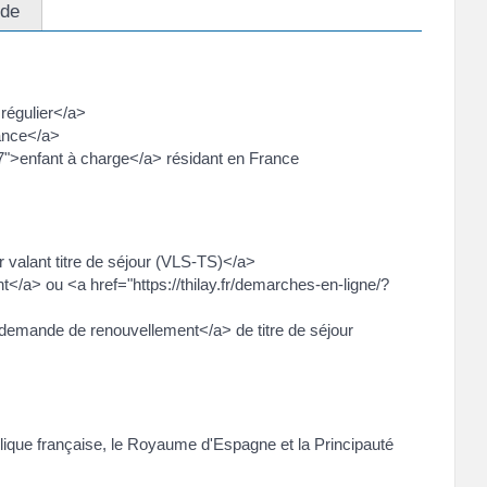
ide
 régulier</a>
rance</a>
47">enfant à charge</a> résidant en France
r valant titre de séjour (VLS-TS)</a>
t</a> ou <a href="https://thilay.fr/demarches-en-ligne/?
 demande de renouvellement</a> de titre de séjour
ublique française, le Royaume d'Espagne et la Principauté