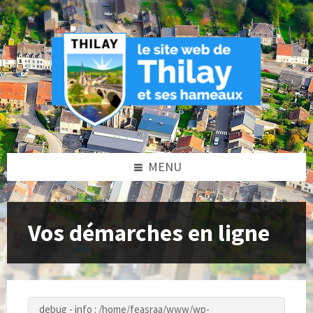
Skip
Skip
Skip
to
to
to
content
left
footer
sidebar
MENU
Vos démarches en ligne
debug - info : /home/feasraa/www/wp-