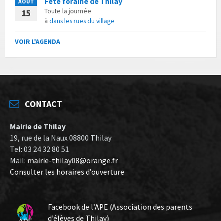
Fête foraine de Thilay
AOÛT
Toute la journée
15
à
dans les rues du village
VOIR L'AGENDA
CONTACT
Mairie de Thilay
19, rue de la Naux 08800 Thilay
Tel: 03 24 32 80 51
Mail:
mairie-thilay08@orange.fr
Consulter les horaires d’ouverture
Facebook de l’APE (Association des parents
d’élèves de Thilay)