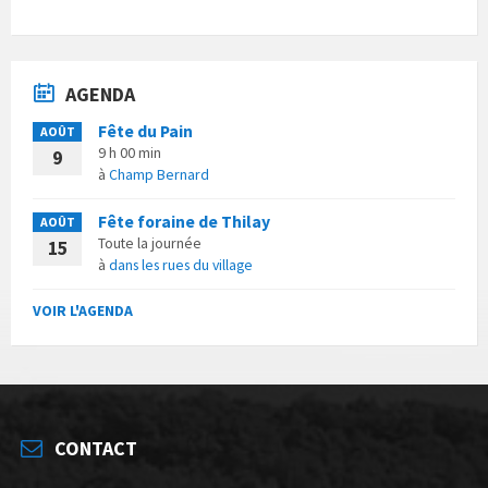
AGENDA
Fête du Pain
AOÛT
9 h 00 min
9
à
Champ Bernard
Fête foraine de Thilay
AOÛT
Toute la journée
15
à
dans les rues du village
VOIR L'AGENDA
CONTACT