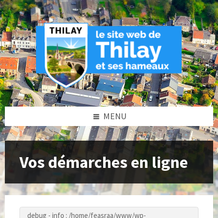
Skip
Skip
Skip
to
to
to
content
left
footer
sidebar
MENU
Vos démarches en ligne
debug - info : /home/feasraa/www/wp-