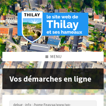
Skip
Skip
Skip
to
to
to
content
left
footer
sidebar
MENU
Vos démarches en ligne
debug - info : /home/feasraa/www/wp-