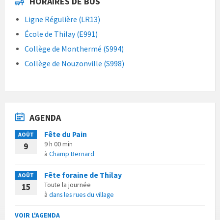
HORAIRES DE BUS
Ligne Régulière (LR13)
École de Thilay (E991)
Collège de Monthermé (S994)
Collège de Nouzonville (S998)
AGENDA
Fête du Pain
AOÛT
9 h 00 min
9
à
Champ Bernard
Fête foraine de Thilay
AOÛT
Toute la journée
15
à
dans les rues du village
VOIR L'AGENDA