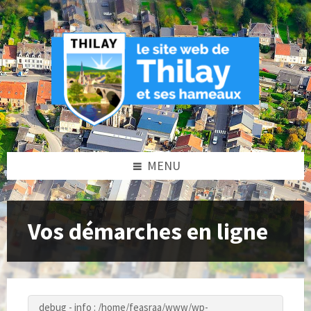
Skip
Skip
Skip
to
to
to
content
left
footer
sidebar
MENU
Vos démarches en ligne
debug - info : /home/feasraa/www/wp-