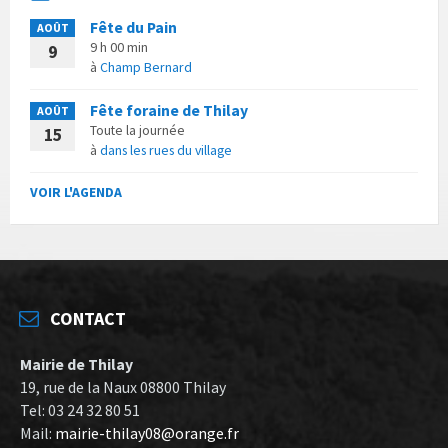
Fête du Pain
AOÛT
9 h 00 min
9
à
Champ Bernard
Fête foraine de Thilay
AOÛT
Toute la journée
15
à
dans les rues du village
VOIR L'AGENDA
CONTACT
Mairie de Thilay
19, rue de la Naux 08800 Thilay
Tel: 03 24 32 80 51
Mail:
mairie-thilay08@orange.fr