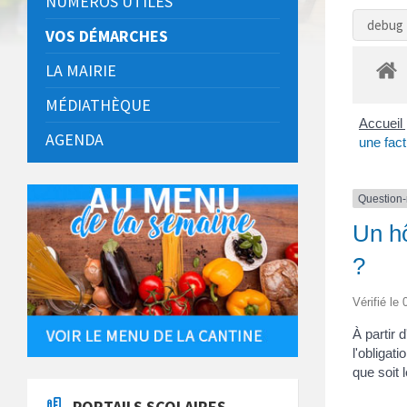
NUMÉROS UTILES
debug 
VOS DÉMARCHES
LA MAIRIE
MÉDIATHÈQUE
Accueil 
AGENDA
une fact
Question
Un hô
?
Vérifié le
À partir 
l'obligat
que soit 
PORTAILS SCOLAIRES