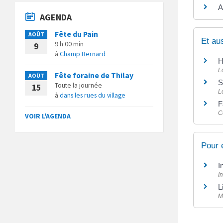
A
AGENDA
Fête du Pain
AOÛT
Et au
9 h 00 min
9
à
Champ Bernard
H
L
Fête foraine de Thilay
AOÛT
S
Toute la journée
15
L
à
dans les rues du village
F
C
VOIR L'AGENDA
Pour 
I
I
L
M