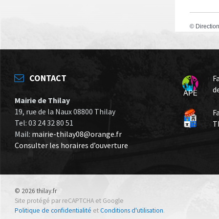
©
Direction
CONTACT
F
d
Mairie de Thilay
19, rue de la Naux 08800 Thilay
F
Tel: 03 24 32 80 51
T
Mail:
mairie-thilay08@orange.fr
Consulter les horaires d’ouverture
© 2026 thilay.fr
Site protégé par reCAPTCHA et Google
Politique de confidentialité
et
Conditions d'utilisation
.