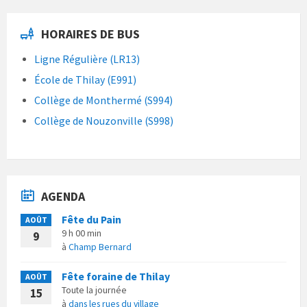
HORAIRES DE BUS
Ligne Régulière (LR13)
École de Thilay (E991)
Collège de Monthermé (S994)
Collège de Nouzonville (S998)
AGENDA
Fête du Pain
AOÛT
9 h 00 min
9
à
Champ Bernard
Fête foraine de Thilay
AOÛT
Toute la journée
15
à
dans les rues du village