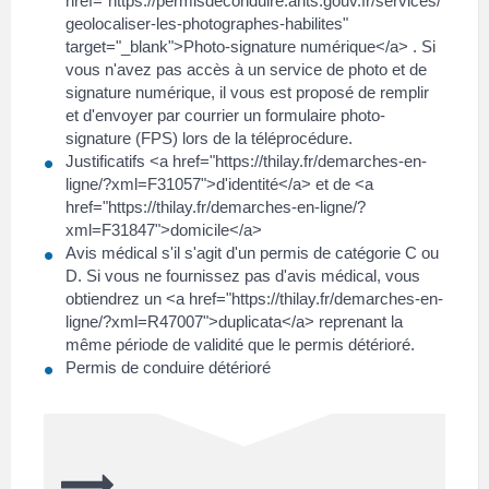
href="https://permisdeconduire.ants.gouv.fr/services/
geolocaliser-les-photographes-habilites"
target="_blank">Photo-signature numérique</a> . Si
vous n'avez pas accès à un service de photo et de
signature numérique, il vous est proposé de remplir
et d'envoyer par courrier un formulaire photo-
signature (FPS) lors de la téléprocédure.
Justificatifs <a href="https://thilay.fr/demarches-en-
ligne/?xml=F31057">d'identité</a> et de <a
href="https://thilay.fr/demarches-en-ligne/?
xml=F31847">domicile</a>
Avis médical s'il s'agit d'un permis de catégorie C ou
D. Si vous ne fournissez pas d'avis médical, vous
obtiendrez un <a href="https://thilay.fr/demarches-en-
ligne/?xml=R47007">duplicata</a> reprenant la
même période de validité que le permis détérioré.
Permis de conduire détérioré