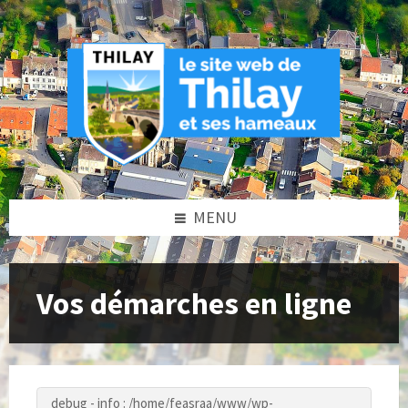
Skip
Skip
Skip
to
to
to
content
left
footer
sidebar
MENU
Vos démarches en ligne
debug - info : /home/feasraa/www/wp-