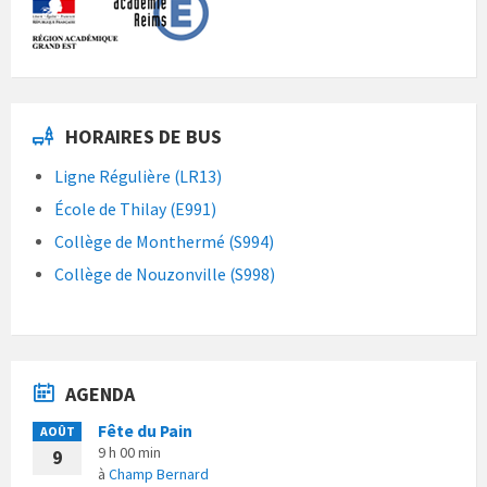
HORAIRES DE BUS
Ligne Régulière (LR13)
École de Thilay (E991)
Collège de Monthermé (S994)
Collège de Nouzonville (S998)
AGENDA
Fête du Pain
AOÛT
9 h 00 min
9
à
Champ Bernard