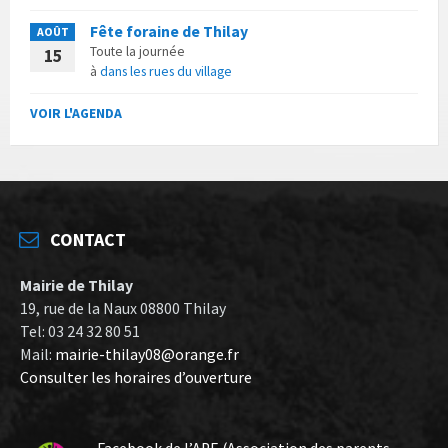
Fête foraine de Thilay
AOÛT
Toute la journée
15
à
dans les rues du village
VOIR L'AGENDA
CONTACT
Mairie de Thilay
19, rue de la Naux 08800 Thilay
Tel: 03 24 32 80 51
Mail:
mairie-thilay08@orange.fr
Consulter les horaires d’ouverture