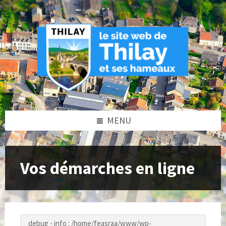
Skip
Skip
Skip
to
to
to
content
left
footer
sidebar
MENU
Vos démarches en ligne
debug - info : /home/feasraa/www/wp-