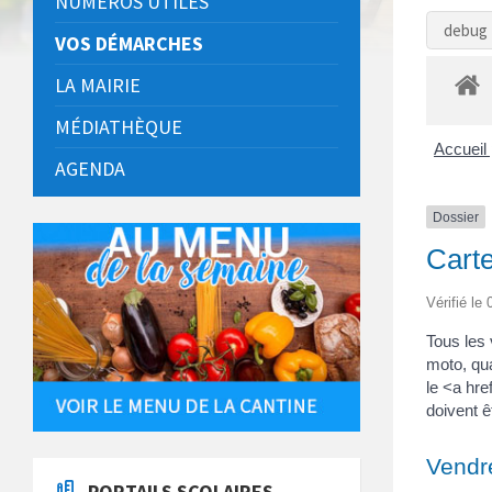
NUMÉROS UTILES
debug 
VOS DÉMARCHES
LA MAIRIE
MÉDIATHÈQUE
Accueil 
AGENDA
Dossier
Carte
Vérifié le
Tous les
moto, qua
le <a hr
doivent ê
Vendr
PORTAILS SCOLAIRES