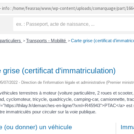
- info : /home/feasraa/www/wp-content/uploads/comarquage/part/166
particuliers
Transports - Mobilité
Carte grise (certificat d'immatric
>
>
 grise (certificat d'immatriculation)
 05/07/2022 - Direction de l'information légale et administrative (Premier ministr
 véhicules terrestres à moteur (voiture particulière, 2 roues et sco
d, cyclomoteur, tricycle, quadricycle, camping-car, camionnette, trac
ef="https://thilay.fr/demarches-en-ligne/?xml=R45943">PTAC</a> est 
tre immatriculés pour circuler sur la voie publique.
e (ou donner) un véhicule
Imma