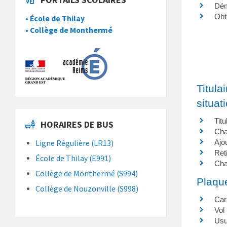
Dém
Obt
• École de Thilay
• Collège de Monthermé
Titula
situat
Titu
HORAIRES DE BUS
Cha
Ajo
Ligne Régulière (LR13)
Ret
École de Thilay (E991)
Cha
Collège de Monthermé (S994)
Plaque
Collège de Nouzonville (S998)
Car
Vol
Usu