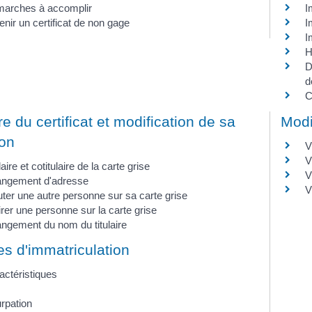
arches à accomplir
I
enir un certificat de non gage
I
I
H
D
d
C
ire du certificat et modification de sa
Modi
ion
V
V
laire et cotitulaire de la carte grise
V
ngement d'adresse
V
uter une autre personne sur sa carte grise
irer une personne sur la carte grise
ngement du nom du titulaire
s d'immatriculation
actéristiques
rpation