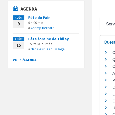
AGENDA
Fête du Pain
AOÛT
9 h 00 min
9
Serv
à
Champ Bernard
Fête foraine de Thilay
AOÛT
Quest
Toute la journée
15
à
dans les rues du village
C
Q
VOIR L'AGENDA
C
A
P
C
Q
C
U
Q