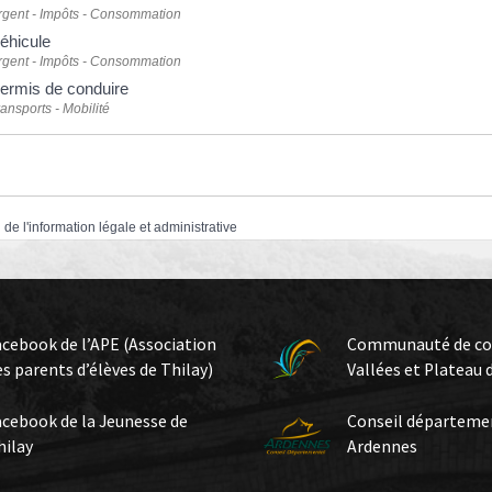
rgent - Impôts - Consommation
éhicule
rgent - Impôts - Consommation
ermis de conduire
ransports - Mobilité
 de l'information légale et administrative
acebook de l’APE (Association
Communauté de c
es parents d’élèves de Thilay)
Vallées et Plateau 
acebook de la Jeunesse de
Conseil départeme
hilay
Ardennes