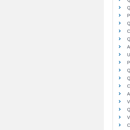
Q
P
Q
C
Q
A
U
P
Q
Q
C
A
V
Q
V
C