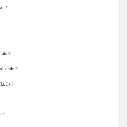
se ?
icule ?
véhicule ?
 (LLD) ?
e ?