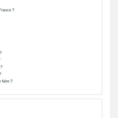
France ?
 ?
?
 ?
?
 faire ?