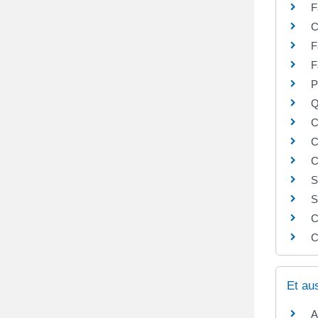
F
C
F
F
P
Q
C
C
C
S
S
C
C
Et au
A