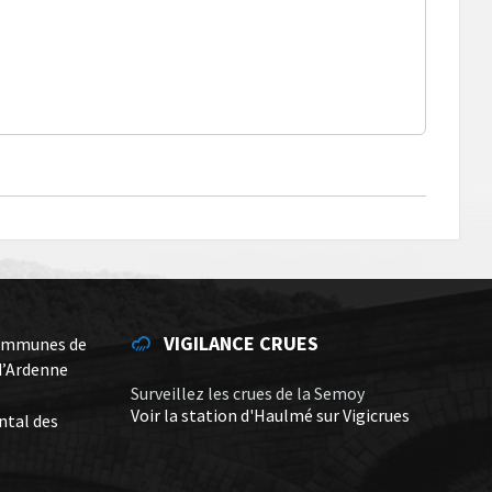
VIGILANCE CRUES
ommunes de
d’Ardenne
Surveillez les crues de la Semoy
Voir la station d'Haulmé sur Vigicrues
ntal des