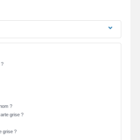
 ?
 nom ?
arte grise ?
e grise ?