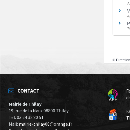
A
V
A
P
T
©
Direction
CONTACT
F
d
Mairie de Thilay
19, rue de la Naux 08800 Thilay
F
Tel: 03 24 32 80 51
T
Mail:
mairie-thilay08@orange.fr