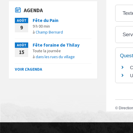
AGENDA
Text
Fête du Pain
AOÛT
9 h 00 min
9
à
Champ Bernard
Serv
Fête foraine de Thilay
AOÛT
Toute la journée
15
Quest
à
dans les rues du village
C
VOIR L'AGENDA
U
©
Direction