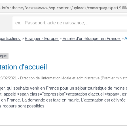
- info : /home/feasraa/www/wp-content/uploads/comarquage/part/166
particuliers
Étranger - Europe
Entrée d'un étranger en France
A
>
>
>
tique
tation d'accueil
 23/02/2021 - Direction de l'information légale et administrative (Premier ministr
er, qui souhaite venir en France pour un séjour touristique de moins d
 appelé <span class="expression">attestation d'accueil</span>, est ét
 en France. La demande est faite en mairie. L'attestation est délivrée
s recours sont possibles.