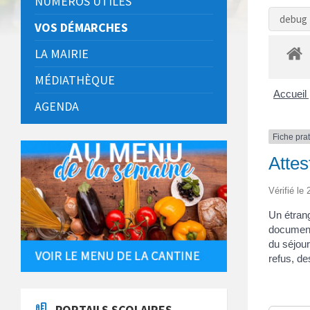
NUMÉROS UTILES
debug 
VOS DÉMARCHES
LA MAIRIE
MÉDIATHÈQUE
Accueil 
AGENDA
Fiche pra
Attes
Vérifié le
Un étrang
document,
du séjour
refus, de
PORTAILS SCOLAIRES