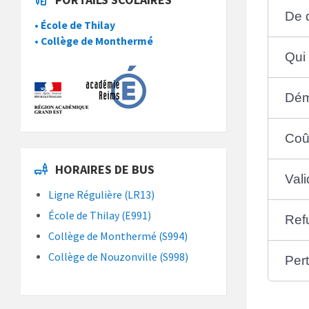
De q
• École de Thilay
• Collège de Monthermé
Qui
Dém
Coû
HORAIRES DE BUS
Vali
Ligne Régulière (LR13)
École de Thilay (E991)
Refu
Collège de Monthermé (S994)
Collège de Nouzonville (S998)
Pert