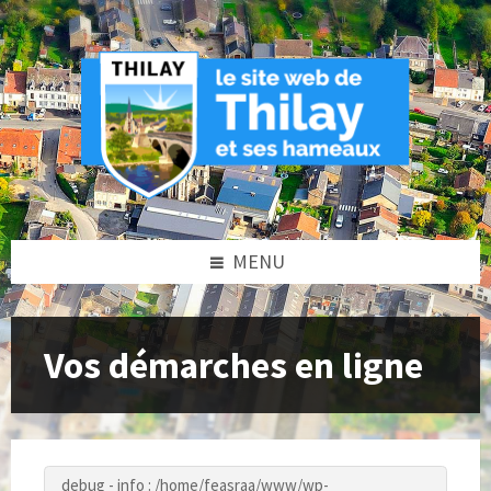
Skip
Skip
Skip
to
to
to
content
left
footer
sidebar
MENU
Vos démarches en ligne
debug - info : /home/feasraa/www/wp-