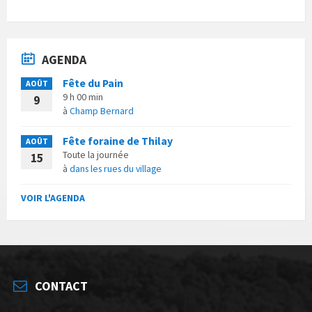
AGENDA
Fête du Pain
AOÛT
9 h 00 min
9
à
Champ Bernard
Fête foraine de Thilay
AOÛT
Toute la journée
15
à
dans les rues du village
VOIR L'AGENDA
CONTACT