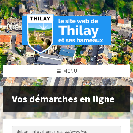
Skip
Skip
Skip
to
to
to
content
left
footer
sidebar
MENU
Vos démarches en ligne
debug - info : /home/feasraa/www/wp-