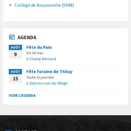
Collège de Nouzonville (S998)
AGENDA
Fête du Pain
AOÛT
9 h 00 min
9
à
Champ Bernard
Fête foraine de Thilay
AOÛT
Toute la journée
15
à
dans les rues du village
VOIR L'AGENDA