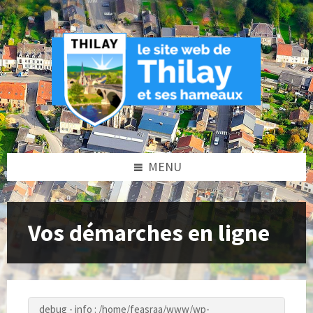
Skip
Skip
Skip
to
to
to
content
left
footer
sidebar
MENU
Vos démarches en ligne
debug - info : /home/feasraa/www/wp-