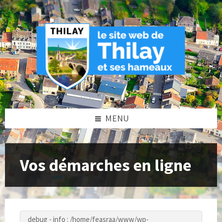
Skip
Skip
Skip
to
to
to
content
left
footer
sidebar
MENU
Vos démarches en ligne
debug - info : /home/feasraa/www/wp-