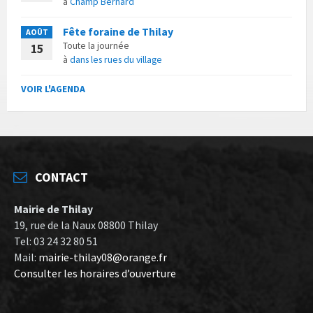
à
Champ Bernard
Fête foraine de Thilay
AOÛT
Toute la journée
15
à
dans les rues du village
VOIR L'AGENDA
CONTACT
Mairie de Thilay
19, rue de la Naux 08800 Thilay
Tel: 03 24 32 80 51
Mail:
mairie-thilay08@orange.fr
Consulter les horaires d’ouverture