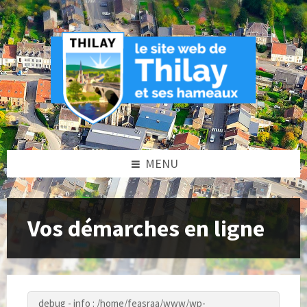
Skip
Skip
Skip
to
to
to
content
left
footer
sidebar
MENU
Vos démarches en ligne
debug - info : /home/feasraa/www/wp-