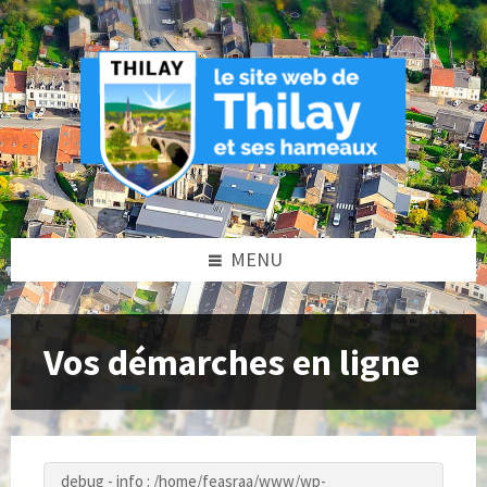
Skip
Skip
Skip
to
to
to
content
left
footer
sidebar
MENU
Vos démarches en ligne
debug - info : /home/feasraa/www/wp-