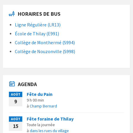
HORAIRES DE BUS
Ligne Régulière (LR13)
École de Thilay (E991)
Collège de Monthermé (S994)
Collège de Nouzonville (S998)
AGENDA
Fête du Pain
AOÛT
9 h 00 min
9
à
Champ Bernard
Fête foraine de Thilay
AOÛT
Toute la journée
15
à
dans les rues du village