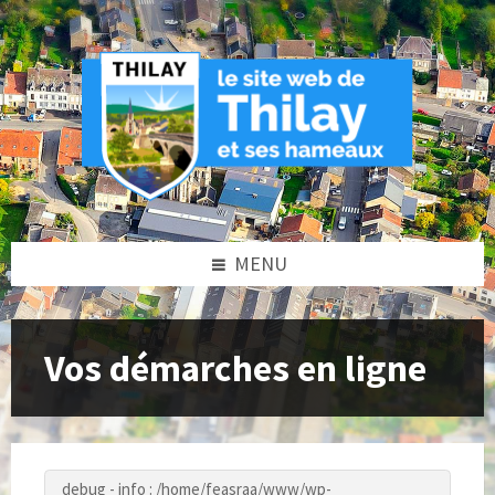
Skip
Skip
Skip
to
to
to
content
left
footer
sidebar
MENU
Vos démarches en ligne
debug - info : /home/feasraa/www/wp-