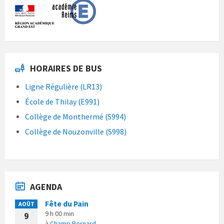
HORAIRES DE BUS
Ligne Régulière (LR13)
École de Thilay (E991)
Collège de Monthermé (S994)
Collège de Nouzonville (S998)
AGENDA
Fête du Pain
AOÛT
9 h 00 min
9
à
Champ Bernard