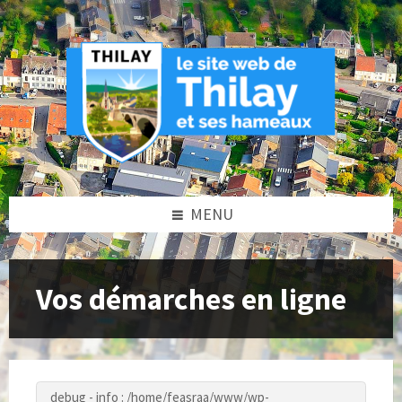
Skip
Skip
Skip
to
to
to
content
left
footer
sidebar
MENU
Vos démarches en ligne
debug - info : /home/feasraa/www/wp-