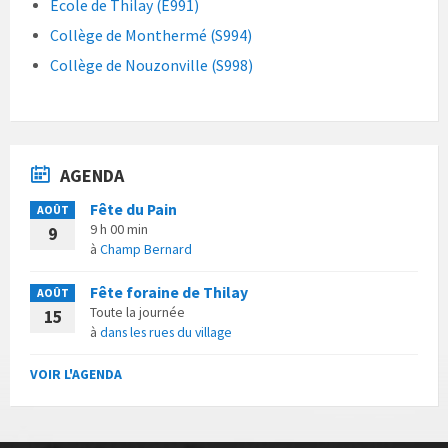
École de Thilay (E991)
Collège de Monthermé (S994)
Collège de Nouzonville (S998)
AGENDA
Fête du Pain
AOÛT
9 h 00 min
9
à
Champ Bernard
Fête foraine de Thilay
AOÛT
Toute la journée
15
à
dans les rues du village
VOIR L'AGENDA