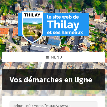
Skip
Skip
Skip
to
to
to
content
left
footer
sidebar
MENU
Vos démarches en ligne
debug - info : /home/feasraa/www/wp-