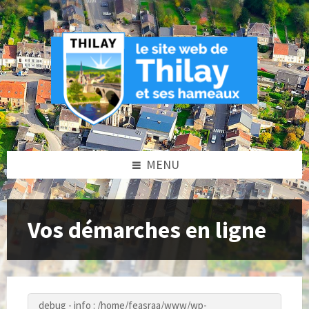
Skip
Skip
Skip
to
to
to
content
left
footer
sidebar
MENU
Vos démarches en ligne
debug - info : /home/feasraa/www/wp-