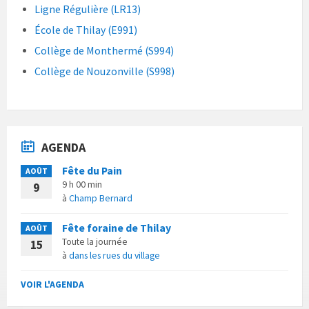
Ligne Régulière (LR13)
École de Thilay (E991)
Collège de Monthermé (S994)
Collège de Nouzonville (S998)
AGENDA
Fête du Pain
AOÛT
9 h 00 min
9
à
Champ Bernard
Fête foraine de Thilay
AOÛT
Toute la journée
15
à
dans les rues du village
VOIR L'AGENDA