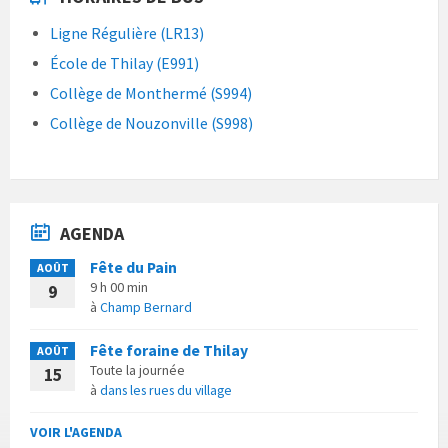
Ligne Régulière (LR13)
École de Thilay (E991)
Collège de Monthermé (S994)
Collège de Nouzonville (S998)
AGENDA
Fête du Pain
AOÛT
9 h 00 min
9
à
Champ Bernard
Fête foraine de Thilay
AOÛT
Toute la journée
15
à
dans les rues du village
VOIR L'AGENDA