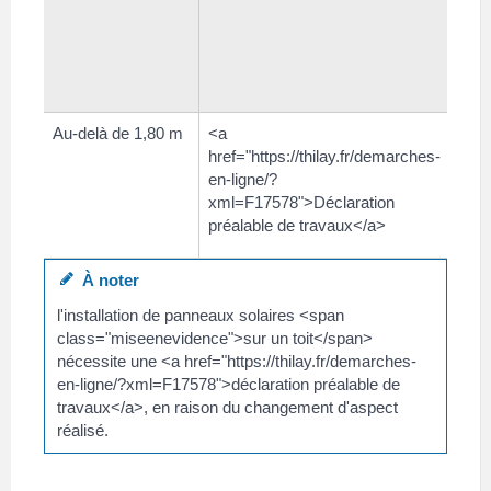
href
en-l
xml
préa
Au-delà de 1,80 m
<a
href="https://thilay.fr/demarches-
en-ligne/?
xml=F17578">Déclaration
préalable de travaux</a>
À noter
l'installation de panneaux solaires <span
class="miseenevidence">sur un toit</span>
nécessite une <a href="https://thilay.fr/demarches-
en-ligne/?xml=F17578">déclaration préalable de
travaux</a>, en raison du changement d'aspect
réalisé.