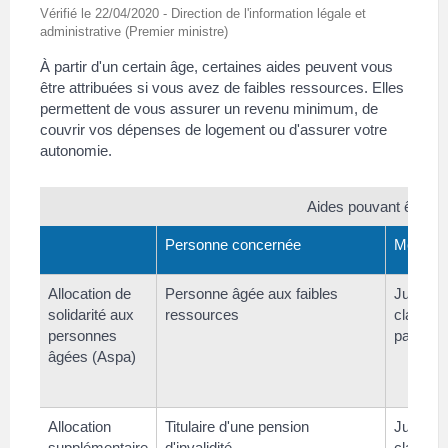
Vérifié le 22/04/2020 - Direction de l'information légale et
administrative (Premier ministre)
À partir d'un certain âge, certaines aides peuvent vous
être attribuées si vous avez de faibles ressources. Elles
permettent de vous assurer un revenu minimum, de
couvrir vos dépenses de logement ou d'assurer votre
autonomie.
Aides pouvant être ob
Personne concernée
Montant
Allocation de
Personne âgée aux faibles
Jusqu'à
solidarité aux
ressources
class="
personnes
par moi
âgées (Aspa)
Allocation
Titulaire d'une pension
Jusqu'à
supplémentaire
d'invalidité
class="