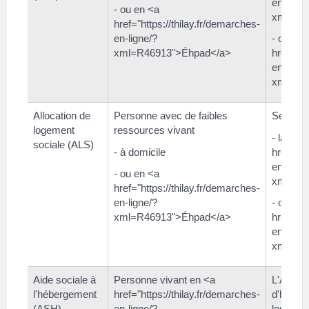
en-ligne
- ou en <a
xml=R2
href="https://thilay.fr/demarches-
en-ligne/?
- ou de 
xml=R46913">Éhpad</a>
href="ht
en-ligne
xml=R2
Allocation de
Personne avec de faibles
Se rense
logement
ressources vivant
- la <a
sociale (ALS)
- à domicile
href="ht
en-ligne
- ou en <a
xml=R2
href="https://thilay.fr/demarches-
en-ligne/?
- ou de 
xml=R46913">Éhpad</a>
href="ht
en-ligne
xml=R2
Aide sociale à
Personne vivant en <a
L'ASH pa
l'hébergement
href="https://thilay.fr/demarches-
d'héber
(ASH)
en-ligne/?
les rev