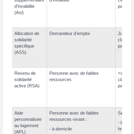
d'invalidité
par moi
(Asi)
Allocation de
Demandeur d'emploi
Jusqu'à
solidarité
class="
spécifique
par moi
(ASS)
Revenu de
Personne avec de faibles
<span
solidarité
ressources
class="
active (RSA)
par moi
Aide
Personne avec de faibles
Se rense
personnalisée
ressources vivant :
- la <a
au logement
- à domicile
href="ht
(APL)