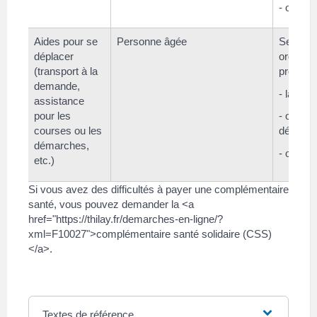
- ou de 
Aides pour se
Personne âgée
Se rens
déplacer
organis
(transport à la
proposer
demande,
- la mair
assistance
pour les
- ou les
courses ou les
départe
démarches,
- ou la c
etc.)
Si vous avez des difficultés à payer une complémentaire
santé, vous pouvez demander la <a
href="https://thilay.fr/demarches-en-ligne/?
xml=F10027">complémentaire santé solidaire (CSS)
</a>.
Textes de référence