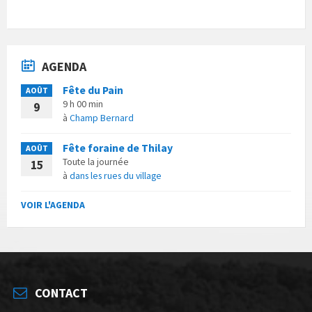
AGENDA
Fête du Pain
AOÛT
9 h 00 min
9
à
Champ Bernard
Fête foraine de Thilay
AOÛT
Toute la journée
15
à
dans les rues du village
VOIR L'AGENDA
CONTACT