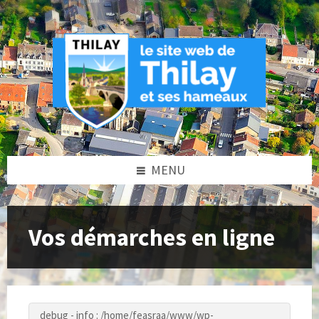
Skip
Skip
Skip
to
to
to
content
left
footer
sidebar
MENU
Vos démarches en ligne
debug - info : /home/feasraa/www/wp-