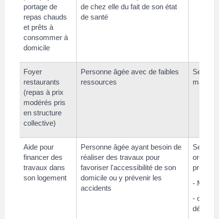
portage de
de chez elle du fait de son état
repas chauds
de santé
et prêts à
consommer à
domicile
Foyer
Personne âgée avec de faibles
Se rense
restaurants
ressources
mairie
(repas à prix
modérés pris
en structure
collective)
Aide pour
Personne âgée ayant besoin de
Se rens
financer des
réaliser des travaux pour
organis
travaux dans
favoriser l'accessibilité de son
proposer
son logement
domicile ou y prévenir les
- Mairie
accidents
- ou les
départe