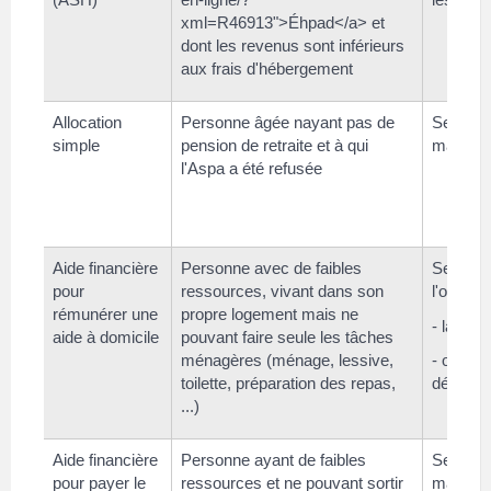
xml=R46913">Éhpad</a> et
dont les revenus sont inférieurs
aux frais d'hébergement
Allocation
Personne âgée nayant pas de
Se rense
simple
pension de retraite et à qui
mairie
l'Aspa a été refusée
Aide financière
Personne avec de faibles
Se rens
pour
ressources, vivant dans son
l'organi
rémunérer une
propre logement mais ne
- la mair
aide à domicile
pouvant faire seule les tâches
ménagères (ménage, lessive,
- ou les
toilette, préparation des repas,
départe
...)
Aide financière
Personne ayant de faibles
Se rense
pour payer le
ressources et ne pouvant sortir
mairie