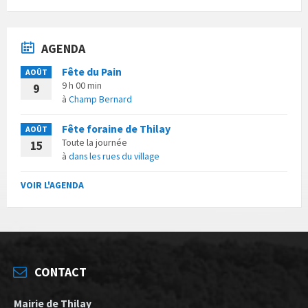
AGENDA
Fête du Pain
AOÛT
9 h 00 min
9
à
Champ Bernard
Fête foraine de Thilay
AOÛT
Toute la journée
15
à
dans les rues du village
VOIR L'AGENDA
CONTACT
Mairie de Thilay