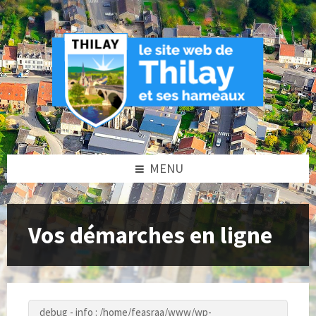
Skip
Skip
Skip
to
to
to
content
left
footer
sidebar
MENU
Vos démarches en ligne
debug - info : /home/feasraa/www/wp-