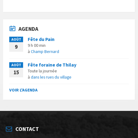
AGENDA
Fête du Pain
AOÛT
9 h 00 min
9
à
Champ Bernard
Fête foraine de Thilay
AOÛT
Toute la journée
15
à
dans les rues du village
VOIR L'AGENDA
CONTACT