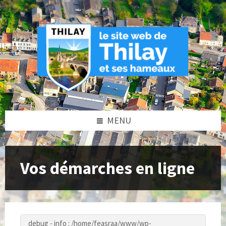
Skip
Skip
Skip
to
to
to
content
left
footer
sidebar
MENU
Vos démarches en ligne
debug - info : /home/feasraa/www/wp-