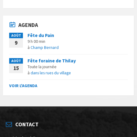
AGENDA
Fête du Pain
AOÛT
9 h 00 min
9
à
Champ Bernard
Fête foraine de Thilay
AOÛT
Toute la journée
15
à
dans les rues du village
VOIR L'AGENDA
CONTACT