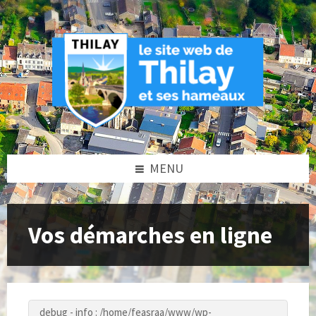
Skip
Skip
Skip
to
to
to
content
left
footer
sidebar
MENU
Vos démarches en ligne
debug - info : /home/feasraa/www/wp-