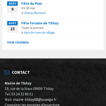
Fête du Pain
AOÛT
9 h 00 min
9
à
Champ Bernard
Fête foraine de Thilay
AOÛT
Toute la journée
15
à
dans les rues du village
VOIR L'AGENDA
CONTACT
Mairie de Thilay
19, rue de la Naux 08800 Thilay
Tel: 03 24 32 80 51
Mail:
mairie-thilay08@orange.fr
Consulter les horaires d’ouverture