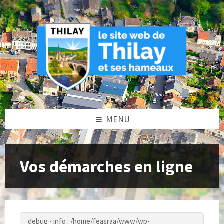
Skip
Skip
Skip
to
to
to
content
left
footer
sidebar
MENU
Vos démarches en ligne
debug - info : /home/feasraa/www/wp-