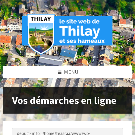
Skip
Skip
Skip
to
to
to
content
left
footer
sidebar
MENU
Vos démarches en ligne
debug - info : /home/feasraa/www/wp-