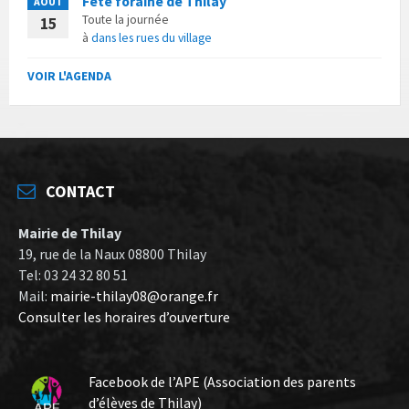
Fête foraine de Thilay
AOÛT
Toute la journée
15
à
dans les rues du village
VOIR L'AGENDA
CONTACT
Mairie de Thilay
19, rue de la Naux 08800 Thilay
Tel: 03 24 32 80 51
Mail:
mairie-thilay08@orange.fr
Consulter les horaires d’ouverture
Facebook de l’APE (Association des parents
d’élèves de Thilay)