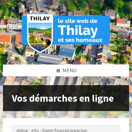
Skip
Skip
Skip
to
to
to
content
left
footer
sidebar
MENU
Vos démarches en ligne
debug - info : /home/feasraa/www/wp-