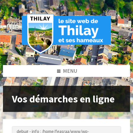
Skip
Skip
Skip
to
to
to
content
left
footer
sidebar
MENU
Vos démarches en ligne
debug - info : /home/feasraa/www/wp-