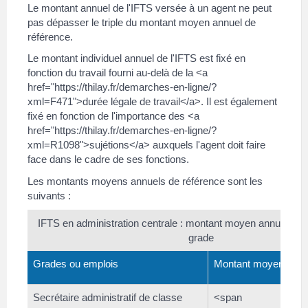
Le montant annuel de l'IFTS versée à un agent ne peut
pas dépasser le triple du montant moyen annuel de
référence.
Le montant individuel annuel de l'IFTS est fixé en
fonction du travail fourni au-delà de la <a
href="https://thilay.fr/demarches-en-ligne/?
xml=F471">durée légale de travail</a>. Il est également
fixé en fonction de l'importance des <a
href="https://thilay.fr/demarches-en-ligne/?
xml=R1098">sujétions</a> auxquels l'agent doit faire
face dans le cadre de ses fonctions.
Les montants moyens annuels de référence sont les
suivants :
IFTS en administration centrale : montant moyen annuel de 
grade
Grades ou emplois
Montant moyen annu
Secrétaire administratif de classe
<span