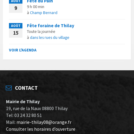
Fête du Pain
AOÛT
9 h 00 min
9
à
Champ Bernard
Fête foraine de Thilay
AOÛT
Toute la journée
15
à
dans les rues du village
VOIR L'AGENDA
CONTACT
Mairie de Thilay
19, rue de la Naux 08800 Thilay
Tel: 03 24 32 80 51
Mail:
mairie-thilay08@orange.fr
Consulter les horaires d’ouverture