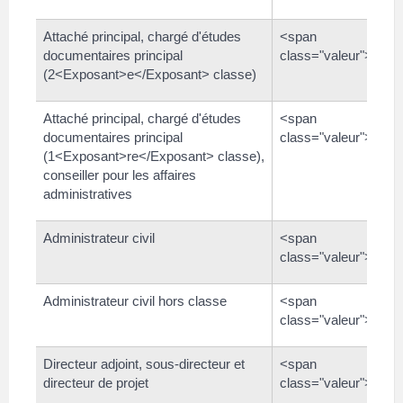
Attaché principal, chargé d'études
<span
documentaires principal
class="valeur">2 43
(2<Exposant>e</Exposant> classe)
Attaché principal, chargé d'études
<span
documentaires principal
class="valeur">3 27
(1<Exposant>re</Exposant> classe),
conseiller pour les affaires
administratives
Administrateur civil
<span
class="valeur">3 74
Administrateur civil hors classe
<span
class="valeur">4 52
Directeur adjoint, sous-directeur et
<span
directeur de projet
class="valeur">5 90