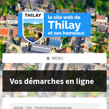
Skip
Skip
Skip
to
to
to
content
left
footer
sidebar
MENU
Vos démarches en ligne
debug - info : /home/feasraa/www/wp-