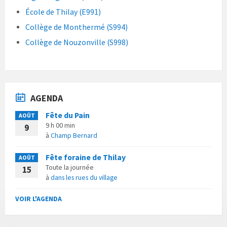
École de Thilay (E991)
Collège de Monthermé (S994)
Collège de Nouzonville (S998)
AGENDA
Fête du Pain
AOÛT
9 h 00 min
9
à
Champ Bernard
Fête foraine de Thilay
AOÛT
Toute la journée
15
à
dans les rues du village
VOIR L'AGENDA