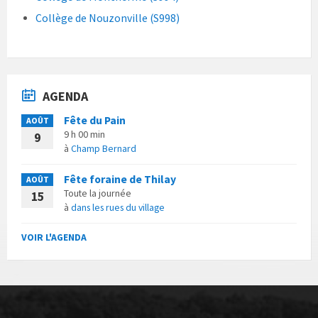
Collège de Nouzonville (S998)
AGENDA
Fête du Pain
AOÛT
9 h 00 min
9
à
Champ Bernard
Fête foraine de Thilay
AOÛT
Toute la journée
15
à
dans les rues du village
VOIR L'AGENDA