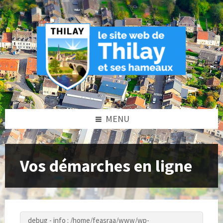
Skip
Skip
Skip
to
to
to
content
left
footer
sidebar
MENU
Vos démarches en ligne
debug - info : /home/feasraa/www/wp-