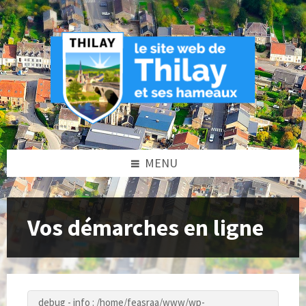
Skip
Skip
Skip
to
to
to
content
left
footer
sidebar
MENU
Vos démarches en ligne
debug - info : /home/feasraa/www/wp-