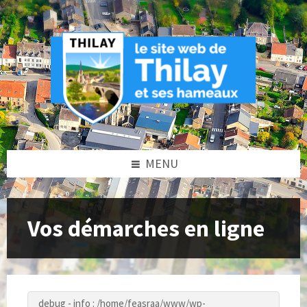
Skip
Skip
Skip
to
to
to
content
left
footer
sidebar
MENU
Vos démarches en ligne
debug - info : /home/feasraa/www/wp-