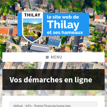
Skip
Skip
Skip
to
to
to
content
left
footer
sidebar
MENU
Vos démarches en ligne
debug - info : /home/feasraa/www/wp-