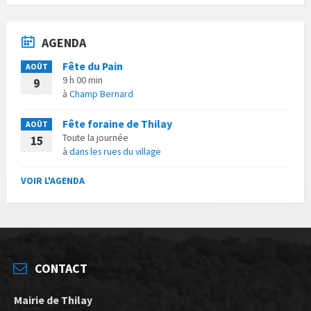
AGENDA
Fête du Pain
AOÛT
9 h 00 min
9
à
Champ Bernard
Fête foraine de Thilay
AOÛT
Toute la journée
15
à
dans les rues du village
VOIR L'AGENDA
CONTACT
Mairie de Thilay