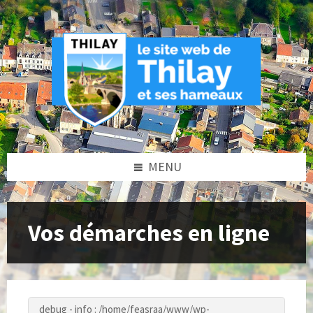
Skip
Skip
Skip
to
to
to
content
left
footer
sidebar
MENU
Vos démarches en ligne
debug - info : /home/feasraa/www/wp-