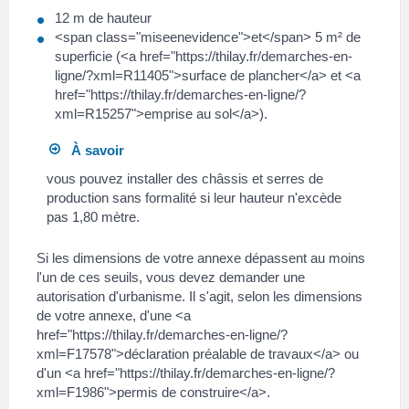
12 m de hauteur
<span class="miseenevidence">et</span> 5 m² de
superficie (<a href="https://thilay.fr/demarches-en-
ligne/?xml=R11405">surface de plancher</a> et <a
href="https://thilay.fr/demarches-en-ligne/?
xml=R15257">emprise au sol</a>).
À savoir
vous pouvez installer des châssis et serres de
production sans formalité si leur hauteur n'excède
pas 1,80 mètre.
Si les dimensions de votre annexe dépassent au moins
l'un de ces seuils, vous devez demander une
autorisation d'urbanisme. Il s'agit, selon les dimensions
de votre annexe, d'une <a
href="https://thilay.fr/demarches-en-ligne/?
xml=F17578">déclaration préalable de travaux</a> ou
d'un <a href="https://thilay.fr/demarches-en-ligne/?
xml=F1986">permis de construire</a>.