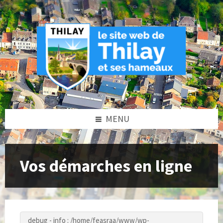
Skip
Skip
Skip
to
to
to
content
left
footer
sidebar
MENU
Vos démarches en ligne
debug - info : /home/feasraa/www/wp-