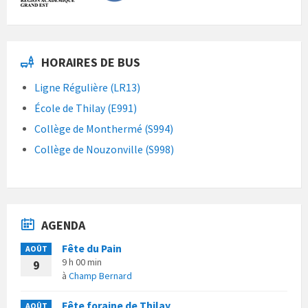
HORAIRES DE BUS
Ligne Régulière (LR13)
École de Thilay (E991)
Collège de Monthermé (S994)
Collège de Nouzonville (S998)
AGENDA
Fête du Pain
AOÛT
9 h 00 min
9
à
Champ Bernard
Fête foraine de Thilay
AOÛT