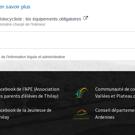
en savoir plus
otocycliste : les équipements obligatoires
inistère chargé de l'intérieur
 de l'information légale et administrative
acebook de l’APE (Association
Communauté de c
es parents d’élèves de Thilay)
Vallées et Plateau 
acebook de la Jeunesse de
Conseil départeme
hilay
Ardennes