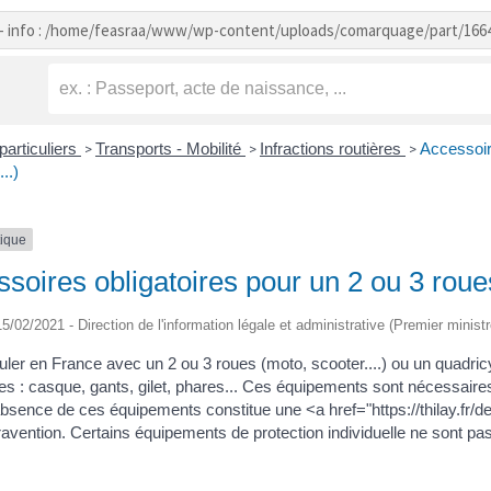
- info : /home/feasraa/www/wp-content/uploads/comarquage/part/166
particuliers
Transports - Mobilité
Infractions routières
Accessoir
>
>
>
..)
tique
soires obligatoires pour un 2 ou 3 roues
 15/02/2021 - Direction de l'information légale et administrative (Premier ministr
uler en France avec un 2 ou 3 roues (moto, scooter....) ou un quadri
res : casque, gants, gilet, phares... Ces équipements sont nécessair
'absence de ces équipements constitue une <a href="https://thilay.fr
avention. Certains équipements de protection individuelle ne sont pa