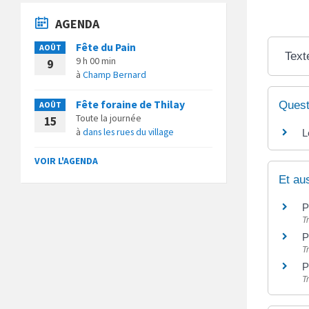
AGENDA
Fête du Pain
AOÛT
Text
9 h 00 min
9
à
Champ Bernard
Fête foraine de Thilay
Quest
AOÛT
Toute la journée
15
à
dans les rues du village
L
VOIR L'AGENDA
Et au
P
T
P
T
P
T