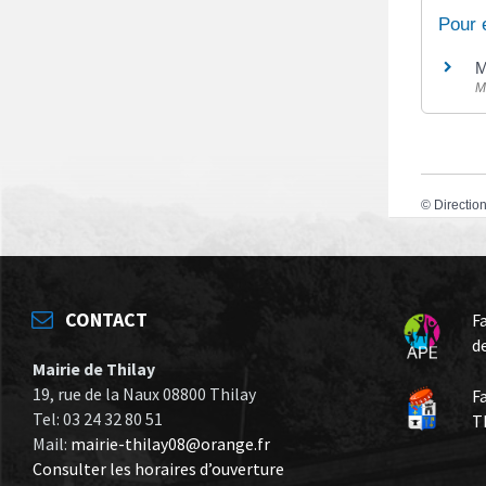
Pour 
M
M
©
Direction
CONTACT
F
d
Mairie de Thilay
19, rue de la Naux 08800 Thilay
F
Tel: 03 24 32 80 51
T
Mail:
mairie-thilay08@orange.fr
Consulter les horaires d’ouverture