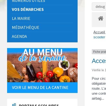
NUMÉROS UTILES
debug 
VOS DÉMARCHES
LA MAIRIE
MÉDIATHÈQUE
Accueil 
AGENDA
scooter .
Fiche pra
Acces
Vérifié le
Pour circ
obligatoi
route. L
une contr
airbag...
PORTAILS SCOLAIRES