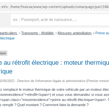
- info : /home/feasraa/www/wp-content/uploads/comarquage/part/166
particuliers
Transports - Mobilité
Mesures antipollution
Prime au
>
>
>
électrique
tique
 au rétrofit électrique : moteur thermi
rique
 02/05/2022 - Direction de l'information légale et administrative (Premier ministr
z remplacé le moteur thermique de votre véhicule par un moteur élect
iseenevidence">rétrofit</span>) et vous vous demandez si vous avez 
 <span class="miseenevidence">prime au rétrofit électrique</span>. N
ns remplir ? Quel montant ? Comment faire la demande ?