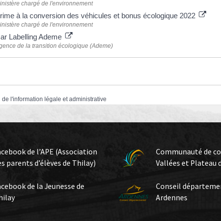
inistère chargé de l'environnement
rime à la conversion des véhicules et bonus écologique 2022
inistère chargé de l'environnement
ar Labelling Ademe
gence de la transition écologique (Ademe)
 de l'information légale et administrative
acebook de l’APE (Association
Communauté de c
es parents d’élèves de Thilay)
Vallées et Plateau 
acebook de la Jeunesse de
Conseil départeme
hilay
Ardennes