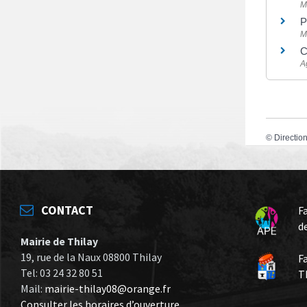
M
P
M
C
A
©
Direction
CONTACT
F
d
Mairie de Thilay
19, rue de la Naux 08800 Thilay
F
Tel: 03 24 32 80 51
T
Mail:
mairie-thilay08@orange.fr
Consulter les horaires d’ouverture