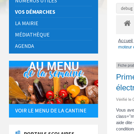
NUMÉROS UTILES
debug 
VOS DÉMARCHES
LA MAIRIE
MÉDIATHÈQUE
Accueil 
AGENDA
moteur 
Fiche pra
Prime
élect
Vérifié le
Vous ave
class="m
aide dite
conditio
PORTAILS SCOLAIRES