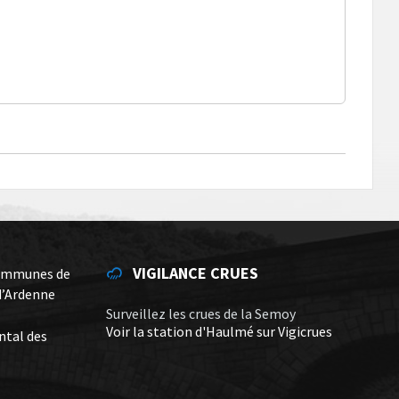
VIGILANCE CRUES
ommunes de
d’Ardenne
Surveillez les crues de la Semoy
Voir la station d'Haulmé sur Vigicrues
ntal des