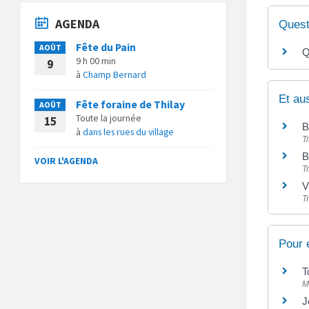
AGENDA
Quest
Fête du Pain
AOÛT
Q
9 h 00 min
9
à
Champ Bernard
Et au
Fête foraine de Thilay
AOÛT
Toute la journée
15
B
à
dans les rues du village
T
B
VOIR L'AGENDA
T
V
T
Pour 
T
M
J