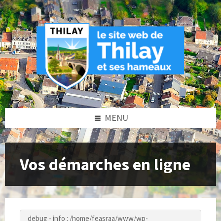
Skip
Skip
Skip
to
to
to
content
left
footer
sidebar
MENU
Vos démarches en ligne
debug - info : /home/feasraa/www/wp-