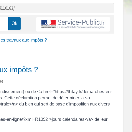
4110183/
ses travaux aux impôts ?
aux impôts ?
e)
dissement) ou de <a href="https://thilay.fr/demarches-en-
s. Cette déclaration permet de déterminer la <a
trale</a> du bien qui sert de base d'imposition aux divers
ches-en-ligne/?xml=R1092">jours calendaires</a> de leur