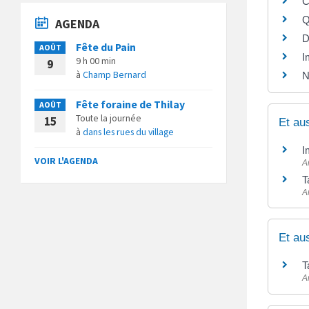
C
Q
AGENDA
D
Fête du Pain
AOÛT
I
9 h 00 min
9
à
Champ Bernard
N
Fête foraine de Thilay
AOÛT
Toute la journée
15
Et au
à
dans les rues du village
I
VOIR L'AGENDA
A
T
A
Et au
T
A