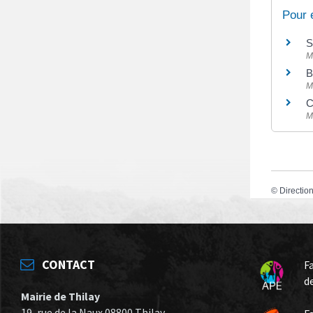
Pour 
S
M
B
M
C
M
©
Direction
CONTACT
F
d
Mairie de Thilay
19, rue de la Naux 08800 Thilay