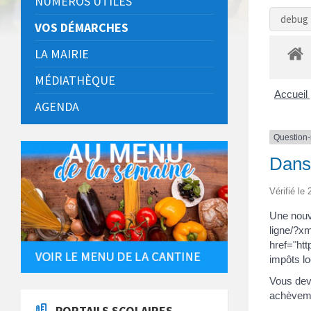
NUMÉROS UTILES
debug 
VOS DÉMARCHES
LA MAIRIE
MÉDIATHÈQUE
Accueil 
AGENDA
Question
Dans 
Vérifié le
Une nouv
ligne/?xm
href="htt
impôts l
Vous dev
achèvem
PORTAILS SCOLAIRES