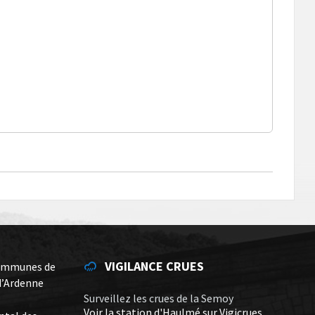
VIGILANCE CRUES
ommunes de
d’Ardenne
Surveillez les crues de la Semoy
Voir la station d'Haulmé sur Vigicrues