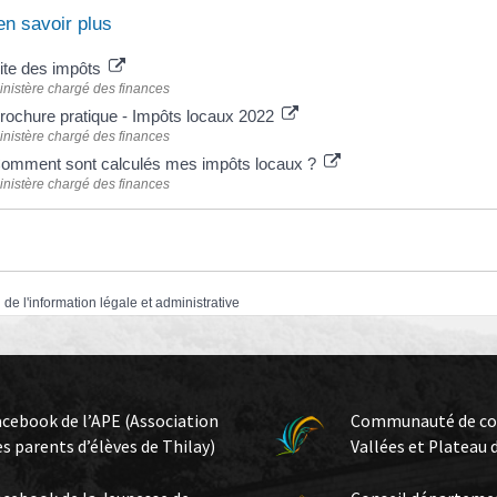
en savoir plus
ite des impôts
inistère chargé des finances
rochure pratique - Impôts locaux 2022
inistère chargé des finances
omment sont calculés mes impôts locaux ?
inistère chargé des finances
 de l'information légale et administrative
acebook de l’APE (Association
Communauté de c
es parents d’élèves de Thilay)
Vallées et Plateau 