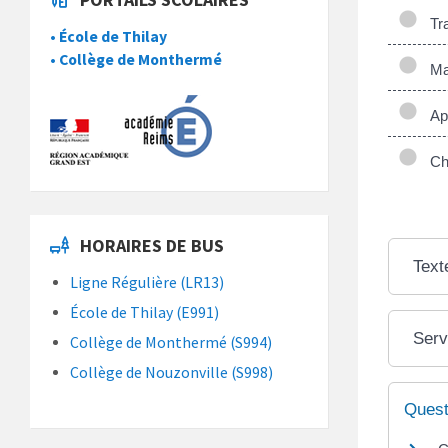
Tra
• École de Thilay
• Collège de Monthermé
Mai
App
Cha
HORAIRES DE BUS
Text
Ligne Régulière (LR13)
École de Thilay (E991)
Serv
Collège de Monthermé (S994)
Collège de Nouzonville (S998)
Quest