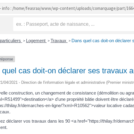
- info : /home/feasraa/www/wp-content/uploads/comarquage/part/166
particuliers
Logement
Travaux
Dans quel cas doit-on déclarer 
>
>
>
-réponse
quel cas doit-on déclarer ses travaux 
 21/04/2021 - Direction de l'information légale et administrative (Premier ministr
elle construction, un changement de consistance (démolition ou agran
l=R51499">destination</a> d'une propriété bâtie doivent être déclaré
ps://thilay.fr/demarches-en-ligne/?xml=R10562">valeur locative cadas
ocaux.
ez déclarer vos travaux dans les 90 <a href="https://thilay.fr/demar
ent.